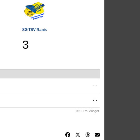
SG TSV Ranis
3
-:-
-:-
© FuPa-Widget