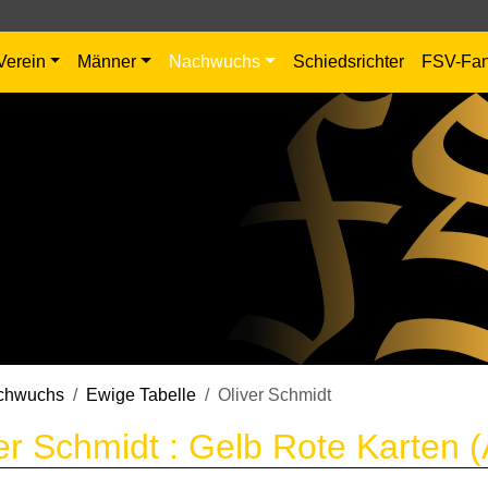
Verein
Männer
Nachwuchs
Schiedsrichter
FSV-Fa
chwuchs
Ewige Tabelle
Oliver Schmidt
er Schmidt : Gelb Rote Karten 