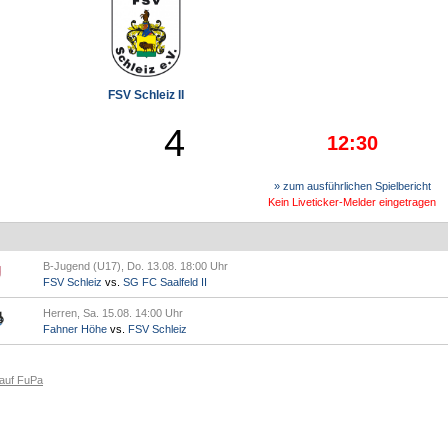
FSV Schleiz II
4
12:30
» zum ausführlichen Spielbericht
Kein Liveticker-Melder eingetragen
B-Jugend (U17), Do. 13.08. 18:00 Uhr
FSV Schleiz
vs.
SG FC Saalfeld II
Herren, Sa. 15.08. 14:00 Uhr
Fahner Höhe
vs.
FSV Schleiz
 auf FuPa