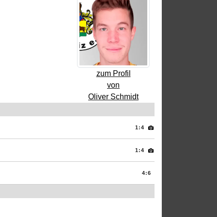
zum Profil
von
Oliver Schmidt
1:4
1:4
4:6