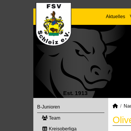
Aktuelles
Est. 1913
Na
B-Junioren
Oliv
Team
Kreisoberliga