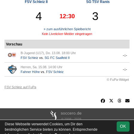
FSV Schleiz II
SG TSV Ranis
4
3
12:30
» zum ausführlichen Spielbericht
Kein Liveticker-Melder eingetragen
Vorschau
B-Jugend (U17), Do. 13.08. 18:00 Uhr
-:-
FSV Schleiz
vs.
SG FC Saalfeld II
Herren, Sa. 15.08. 14:00 Uhr
-:-
Fahner Höhe
vs.
FSV Schleiz
© FuPa-Widget
FSV Schleiz auf FuPa
soccero.de
© 2006 - 2026
Diese Webseite verwendet Cookies, um Dir den
OK
Besucherstatistik
Kontakt
Impressum
Links
Datenschutz
bestmöglichen Service bieten zu können. Entsprechende