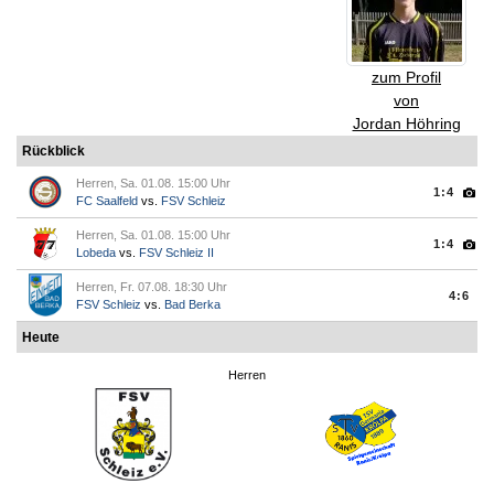
zum Profil
von
Jordan Höhring
Rückblick
Herren, Sa. 01.08. 15:00 Uhr
1:4
FC Saalfeld
vs.
FSV Schleiz
Herren, Sa. 01.08. 15:00 Uhr
1:4
Lobeda
vs.
FSV Schleiz II
Herren, Fr. 07.08. 18:30 Uhr
4:6
FSV Schleiz
vs.
Bad Berka
Heute
Herren