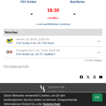
FSV Schleiz
Bad Berka
18:30
-
-
++LIVE++
» zum ausführlichen Liveticker
Vorschau
Herren, Sa. 08.08. 12:30 Uhr
-:-
FSV Schleiz II
vs.
SG TSV Ranis
B-Jugend (U17), Do. 13.08. 18:00 Uhr
-:-
FSV Schleiz
vs.
SG FC Saalfeld II
© FuPa-Widget
FSV Schleiz auf FuPa
soccero.de
© 2006 - 2026
Diese Webseite verwendet Cookies, um Dir den
OK
Besucherstatistik
Kontakt
Impressum
Links
Datenschutz
bestmöglichen Service bieten zu können. Entsprechende
Stadion- & Hausordnung
Gästebuch
Downloads
Informationen findest Du unter
Datenschutz
.