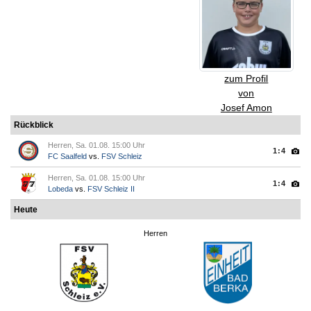
zum Profil
von
Josef Amon
Rückblick
Herren, Sa. 01.08. 15:00 Uhr
1:4
FC Saalfeld
vs.
FSV Schleiz
Herren, Sa. 01.08. 15:00 Uhr
1:4
Lobeda
vs.
FSV Schleiz II
Heute
Herren