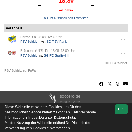
18:30
-
-
++LIVE++
» zum ausführlichen Liveticker
Vorschau
Herren, Sa. 08.08. 12:30 Uhr
-:-
FSV Schleiz II
vs.
SG TSV Ranis
B-Jugend (U17), Do. 13.08. 18:00 Uhr
-:-
FSV Schleiz
vs.
SG FC Saalfeld II
© FuPa-Widget
FSV Schleiz auf FuPa
soccero.de
© 2006 - 2026
Diese Webseite verwendet Cookies, um Dir den
OK
Besucherstatistik
Kontakt
Impressum
Links
Datenschutz
bestmöglichen Service bieten zu können. Entsprechende
Stadion- & Hausordnung
Gästebuch
Downloads
Informationen findest Du unter
Datenschutz
.
Mit der Nutzung der Webseite erklärst Du Dich mit der
Instagram
Verwendung von Cookies einverstanden.