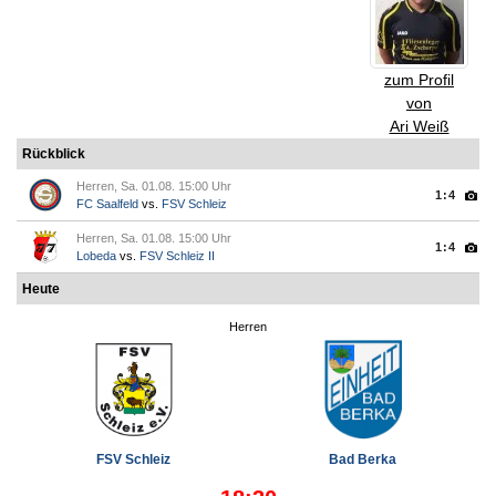
zum Profil
von
Ari Weiß
Rückblick
Herren, Sa. 01.08. 15:00 Uhr
1:4
FC Saalfeld
vs.
FSV Schleiz
Herren, Sa. 01.08. 15:00 Uhr
1:4
Lobeda
vs.
FSV Schleiz II
Heute
Herren
FSV Schleiz
Bad Berka