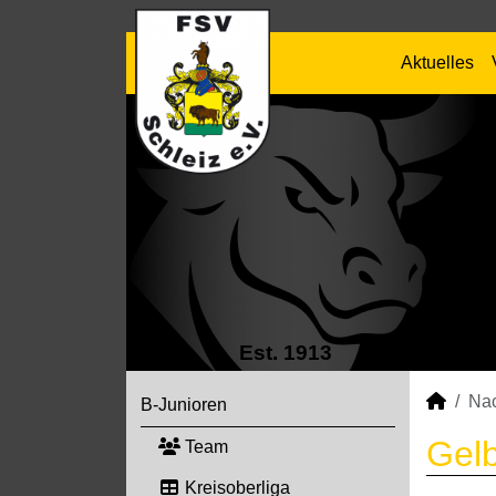
Aktuelles
Est. 1913
Na
B-Junioren
Gelb
Team
Kreisoberliga