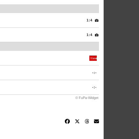
1:4
1:4
live
-:-
-:-
© FuPa-Widget