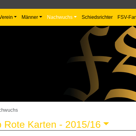
Verein
Männer
Nachwuchs
Schiedsrichter
FSV-Fa
chwuchs
 Rote Karten -
2015/16