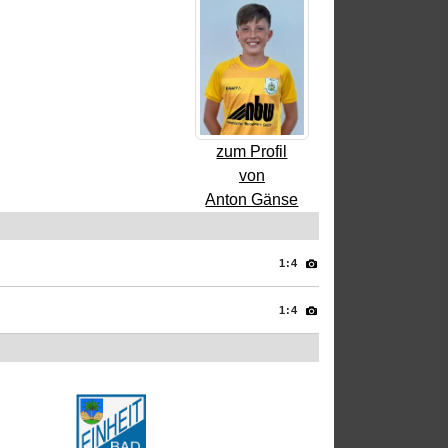
zum Profil
von
Anton Gänse
1:4
1:4