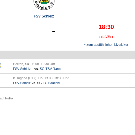
FSV Schleiz
18:30
-
++LIVE++
» zum ausführlichen Liveticker
Herren, Sa. 08.08. 12:30 Uhr
FSV Schleiz II
vs.
SG TSV Ranis
B-Jugend (U17), Do. 13.08. 18:00 Uhr
FSV Schleiz
vs.
SG FC Saalfeld II
 auf FuPa