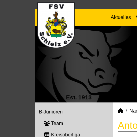
Aktuelles
Est. 1913
Na
B-Junioren
Anto
Team
Kreisoberliga