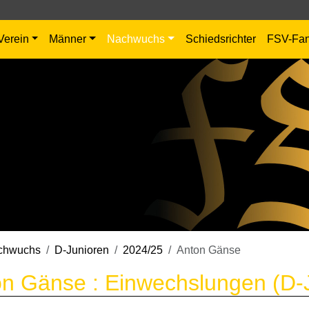
Verein
Männer
Nachwuchs
Schiedsrichter
FSV-Fa
chwuchs
D-Junioren
2024/25
Anton Gänse
n Gänse : Einwechslungen (D-