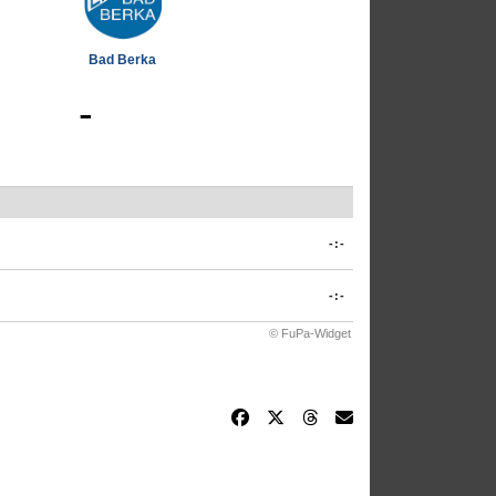
Bad Berka
-
-:-
-:-
© FuPa-Widget