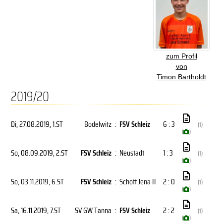
zum Profil
von
Timon Bartholdt
2019/20
Di, 27.08.2019
, 1.ST
Bodelwitz
:
FSV Schleiz
6 : 3
(1)
(
)
So, 08.09.2019
, 2.ST
FSV Schleiz
:
Neustadt
1 : 3
(1)
(
)
So, 03.11.2019
, 6.ST
FSV Schleiz
:
Schott Jena II
2 : 0
(1)
(
)
Sa, 16.11.2019
, 7.ST
SV GW Tanna
:
FSV Schleiz
2 : 2
(1)
(
)