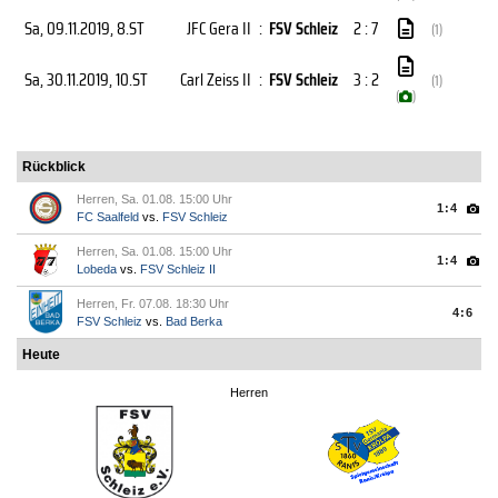
Sa, 09.11.2019
, 8.ST
JFC Gera II
:
FSV Schleiz
2 : 7
(1)
Sa, 30.11.2019
, 10.ST
Carl Zeiss II
:
FSV Schleiz
3 : 2
(1)
(
)
Rückblick
Herren, Sa. 01.08. 15:00 Uhr
1:4
FC Saalfeld
vs.
FSV Schleiz
Herren, Sa. 01.08. 15:00 Uhr
1:4
Lobeda
vs.
FSV Schleiz II
Herren, Fr. 07.08. 18:30 Uhr
4:6
FSV Schleiz
vs.
Bad Berka
Heute
Herren