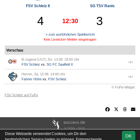
FSV Schleiz II
SG TSV Ranis
4
3
12:30
» zum ausführlichen Spielbericht
Kein Liveticker-Melder eingetragen
Vorschau
B-Jugend (U17), Do. 13.08. 18:00 Uhr
-:-
FSV Schleiz
vs.
SG FC Saalfeld II
Herren, Sa. 15.08. 14:00 Uhr
-:-
Fahner Höhe
vs.
FSV Schleiz
© FuPa-Widget
FSV Schleiz auf FuPa
soccero.de
© 2006 - 2026
Diese Webseite verwendet Cookies, um Dir den
OK
Besucherstatistik
Kontakt
Impressum
Links
Datenschutz
bestmöglichen Service bieten zu können. Entsprechende