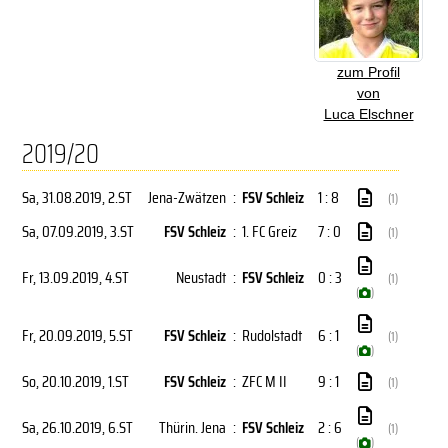
zum Profil
von
Luca Elschner
2019/20
Sa, 31.08.2019
, 2.ST
Jena-Zwätzen
:
FSV Schleiz
1 : 8
(1)
Sa, 07.09.2019
, 3.ST
FSV Schleiz
:
1. FC Greiz
7 : 0
(1)
Fr, 13.09.2019
, 4.ST
Neustadt
:
FSV Schleiz
0 : 3
(1)
(
)
Fr, 20.09.2019
, 5.ST
FSV Schleiz
:
Rudolstadt
6 : 1
(1)
(
)
So, 20.10.2019
, 1.ST
FSV Schleiz
:
ZFC M II
9 : 1
(1)
Sa, 26.10.2019
, 6.ST
Thürin. Jena
:
FSV Schleiz
2 : 6
(1)
(
)