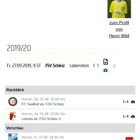
zum Profil
von
Henri Wild
2019/20
Fr, 27.09.2019
, 9.ST
FSV Schleiz
:
Lobenstein
1 : 1
(1)
(
)
Rückblick
Herren, Sa. 01.08. 15:00 Uhr
1:4
FC Saalfeld
vs.
FSV Schleiz
Herren, Sa. 01.08. 15:00 Uhr
1:4
Lobeda
vs.
FSV Schleiz II
Vorschau
Herren, Fr. 07.08. 18:30 Uhr
live