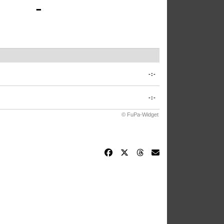
-
-:-
-:-
© FuPa-Widget