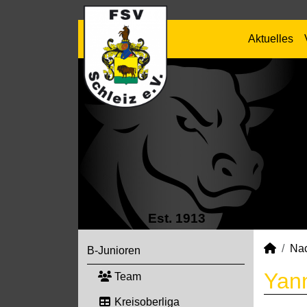
Aktuelles
Est. 1913
Na
B-Junioren
Yann
Team
Kreisoberliga