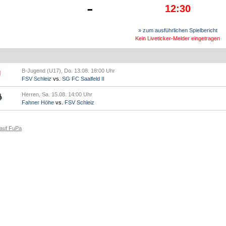
-
12:30
» zum ausführlichen Spielbericht
Kein Liveticker-Melder eingetragen
B-Jugend (U17), Do. 13.08. 18:00 Uhr
FSV Schleiz
vs.
SG FC Saalfeld II
Herren, Sa. 15.08. 14:00 Uhr
Fahner Höhe
vs.
FSV Schleiz
 auf FuPa