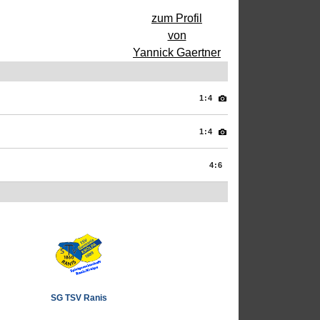
zum Profil
von
Yannick Gaertner
1:4
1:4
4:6
SG TSV Ranis