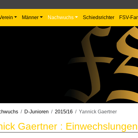
Verein
Männer
Nachwuchs
Schiedsrichter
FSV-Fa
chwuchs
D-Junioren
2015/16
Yannick Gaertner
ick Gaertner : Einwechslungen