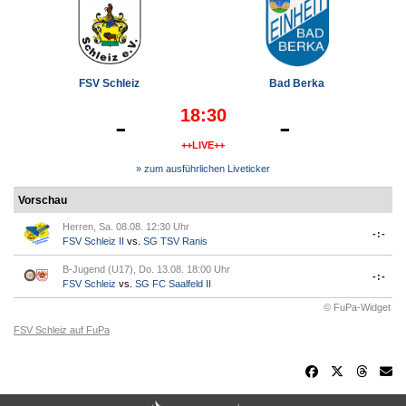
FSV Schleiz
Bad Berka
18:30
-
-
++LIVE++
» zum ausführlichen Liveticker
Vorschau
Herren, Sa. 08.08. 12:30 Uhr
-:-
FSV Schleiz II
vs.
SG TSV Ranis
B-Jugend (U17), Do. 13.08. 18:00 Uhr
-:-
FSV Schleiz
vs.
SG FC Saalfeld II
© FuPa-Widget
FSV Schleiz auf FuPa