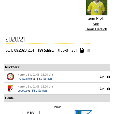
zum Profil
von
Dean Hadlich
2020/21
So, 13.09.2020
, 2.ST
FSV Schleiz
:
JFC S-O
2 : 1
(1)
Rückblick
Herren, Sa. 01.08. 15:00 Uhr
1:4
FC Saalfeld
vs.
FSV Schleiz
Herren, Sa. 01.08. 15:00 Uhr
1:4
Lobeda
vs.
FSV Schleiz II
Heute
Herren