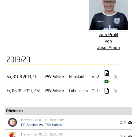
zum Profil
von
Josef Amon
2019/20
Sa, 31.08.2019
, 1.R
FSV Schleiz
:
Neustadt
4 : 2
(1)
(
)
Fr, 06.09.2019
, 2.ST
FSV Schleiz
:
Lobenstein
11 : 0
(1)
Rückblick
Herren, Sa. 01.08. 15:00 Uhr
1:4
FC Saalfeld
vs.
FSV Schleiz
Herren, Sa. 01.08. 15:00 Uhr
1:4