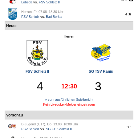
Lobeda
vs.
FSV Schleiz II
Herren, Fr. 07.08. 18:30 Uhr
4:6
FSV Schleiz
vs.
Bad Berka
Heute
Herren
FSV Schleiz II
SG TSV Ranis
4
3
12:30
» zum ausführlichen Spielbericht
Kein Liveticker-Melder eingetragen
Vorschau
B-Jugend (U17), Do. 13.08. 18:00 Uhr
-:-
FSV Schleiz
vs.
SG FC Saalfeld II