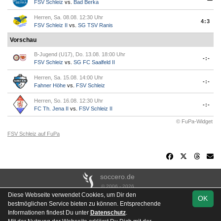
FSV Schleiz
vs.
Bad Berka
Herren, Sa. 08.08. 12:30 Uhr
4:3
FSV Schleiz II
vs.
SG TSV Ranis
Vorschau
B-Jugend (U17), Do. 13.08. 18:00 Uhr
-:-
FSV Schleiz
vs.
SG FC Saalfeld II
Herren, Sa. 15.08. 14:00 Uhr
-:-
Fahner Höhe
vs.
FSV Schleiz
Herren, So. 16.08. 12:30 Uhr
-:-
FC Th. Jena II
vs.
FSV Schleiz II
© FuPa-Widget
FSV Schleiz auf FuPa
soccero.de
© 2006 - 2026
Diese Webseite verwendet Cookies, um Dir den
OK
Besucherstatistik
Kontakt
Impressum
Links
Datenschutz
bestmöglichen Service bieten zu können. Entsprechende
Stadion- & Hausordnung
Gästebuch
Downloads
Informationen findest Du unter
Datenschutz
.