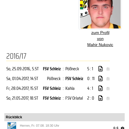
zum Profil
von
Mahir Nukovic
2016/17
So, 25.09.2016
, 5.ST
FSV Schleiz
:
Pößneck
5 : 1
(1)
Sa, 01.04.2017
, 14.ST
Pößneck
:
FSV Schleiz
0 : 11
(1)
Fr, 28.04.2017
, 15.ST
FSV Schleiz
:
Kahla
4 : 1
(1)
So, 21.05.2017
, 18.ST
FSV Schleiz
:
FSV Orlatal
2 : 0
(1)
Rückblick
Herren, Fr. 07.08. 18:30 Uhr
4:6