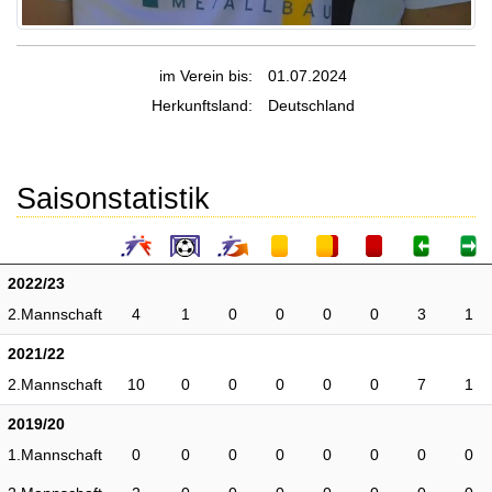
im Verein bis:
01.07.2024
Herkunftsland:
Deutschland
Saisonstatistik
2022/23
2.Mannschaft
4
1
0
0
0
0
3
1
2021/22
2.Mannschaft
10
0
0
0
0
0
7
1
2019/20
1.Mannschaft
0
0
0
0
0
0
0
0