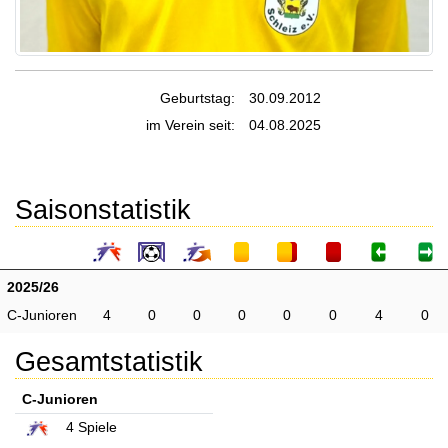
Geburtstag:
30.09.2012
im Verein seit:
04.08.2025
Saisonstatistik
2025/26
C-Junioren
4
0
0
0
0
0
4
0
Gesamtstatistik
C-Junioren
4
Spiele