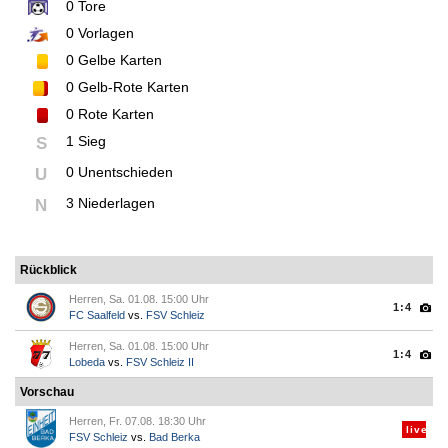
0
Tore
0
Vorlagen
0
Gelbe Karten
0
Gelb-Rote Karten
0
Rote Karten
1 Sieg
S
0 Unentschieden
U
3 Niederlagen
N
Rückblick
Herren, Sa. 01.08. 15:00 Uhr
1:4
FC Saalfeld
vs.
FSV Schleiz
Herren, Sa. 01.08. 15:00 Uhr
1:4
Lobeda
vs.
FSV Schleiz II
Vorschau
Herren, Fr. 07.08. 18:30 Uhr
live
FSV Schleiz
vs.
Bad Berka