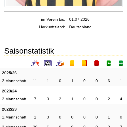
im Verein bis:
01.07.2026
Herkunftsland:
Deutschland
Saisonstatistik
2025/26
2.Mannschaft
11
1
0
1
0
0
6
1
2023/24
2.Mannschaft
7
0
2
1
0
0
2
4
2022/23
1.Mannschaft
1
0
0
0
0
0
1
0