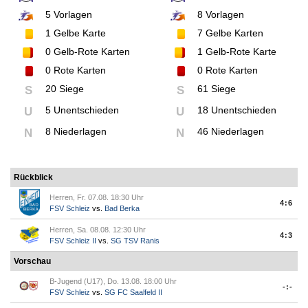
5
Vorlagen
8
Vorlagen
1
Gelbe Karte
7
Gelbe Karten
0
Gelb-Rote Karten
1
Gelb-Rote Karte
0
Rote Karten
0
Rote Karten
20 Siege
61 Siege
S
S
5 Unentschieden
18 Unentschieden
U
U
8 Niederlagen
46 Niederlagen
N
N
Rückblick
Herren, Fr. 07.08. 18:30 Uhr
4:6
FSV Schleiz
vs.
Bad Berka
Herren, Sa. 08.08. 12:30 Uhr
4:3
FSV Schleiz II
vs.
SG TSV Ranis
Vorschau
B-Jugend (U17), Do. 13.08. 18:00 Uhr
-:-
FSV Schleiz
vs.
SG FC Saalfeld II