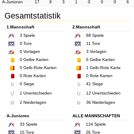
A-Junioren
17
8
3
1
0
0
0
6
Gesamtstatistik
1.Mannschaft
2.Mannschaft
3
Spiele
88
Spiele
0
Tore
11
Tore
0
Vorlagen
3
Vorlagen
0
Gelbe Karten
6
Gelbe Karten
0
Gelb-Rote Karten
1
Gelb-Rote Karte
0
Rote Karten
0
Rote Karten
0 Siege
41 Siege
S
S
1 Unentschieden
12 Unentschieden
U
U
2 Niederlagen
36 Niederlagen
N
N
A-Junioren
ALLE MANNSCHAFTEN
33
Spiele
124
Spiele
15
Tore
26
Tore