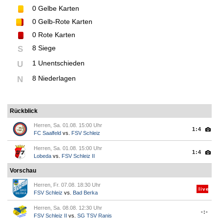
0
Gelbe Karten
0
Gelb-Rote Karten
0
Rote Karten
8 Siege
S
1 Unentschieden
U
8 Niederlagen
N
Rückblick
Herren, Sa. 01.08. 15:00 Uhr
1:4
FC Saalfeld
vs.
FSV Schleiz
Herren, Sa. 01.08. 15:00 Uhr
1:4
Lobeda
vs.
FSV Schleiz II
Vorschau
Herren, Fr. 07.08. 18:30 Uhr
live
FSV Schleiz
vs.
Bad Berka
Herren, Sa. 08.08. 12:30 Uhr
-:-
FSV Schleiz II
vs.
SG TSV Ranis