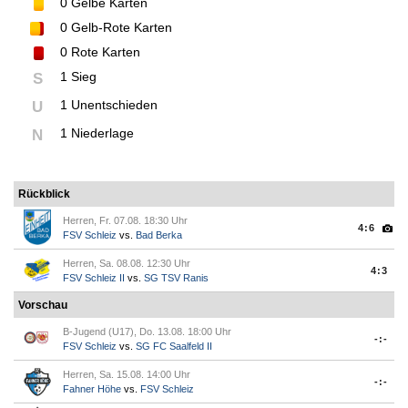
0
Gelbe Karten
0
Gelb-Rote Karten
0
Rote Karten
1 Sieg
S
1 Unentschieden
U
1 Niederlage
N
Rückblick
Herren, Fr. 07.08. 18:30 Uhr
4:6
FSV Schleiz
vs.
Bad Berka
Herren, Sa. 08.08. 12:30 Uhr
4:3
FSV Schleiz II
vs.
SG TSV Ranis
Vorschau
B-Jugend (U17), Do. 13.08. 18:00 Uhr
-:-
FSV Schleiz
vs.
SG FC Saalfeld II
Herren, Sa. 15.08. 14:00 Uhr
-:-
Fahner Höhe
vs.
FSV Schleiz