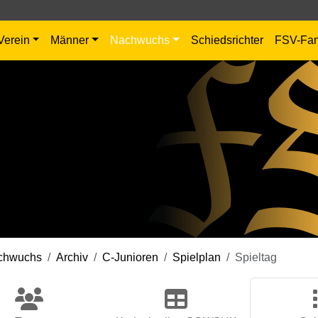
Verein
Männer
Nachwuchs
Schiedsrichter
FSV-Fa
chwuchs
Archiv
C-Junioren
Spielplan
Spieltag