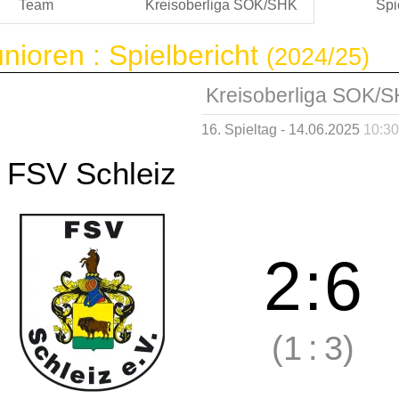
Team
Kreisoberliga SOK/SHK
Spi
nioren :
Spielbericht
(2024/25)
Kreisoberliga SOK/
16. Spieltag - 14.06.2025
10:30
FSV Schleiz
2
:
6
(1
:
3)