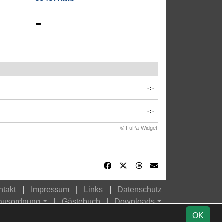
-
-:-
-:-
© FuPa-Widget
ntakt
Impressum
Links
Datenschutz
Hausordnung
Gästebuch
Downloads
OK
Instagram