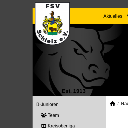
Aktuelles
Est. 1913
Na
B-Junioren
Team
Kreisoberliga