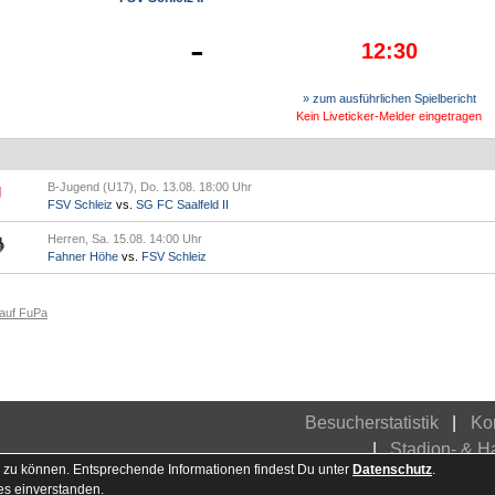
-
12:30
» zum ausführlichen Spielbericht
Kein Liveticker-Melder eingetragen
B-Jugend (U17), Do. 13.08. 18:00 Uhr
FSV Schleiz
vs.
SG FC Saalfeld II
Herren, Sa. 15.08. 14:00 Uhr
Fahner Höhe
vs.
FSV Schleiz
 auf FuPa
Besucherstatistik
Ko
Stadion- & 
 zu können. Entsprechende Informationen findest Du unter
Datenschutz
.
es einverstanden.