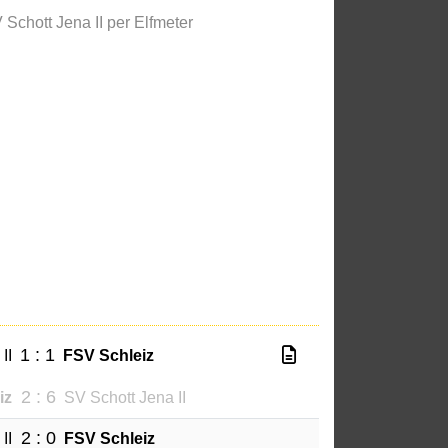
 Schott Jena II per Elfmeter
1 : 1
II
FSV Schleiz
2 : 6
iz
SV Schott Jena II
2 : 0
II
FSV Schleiz