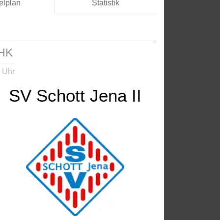
elplan
Statistik
SHK
 Uhr
SV Schott Jena II