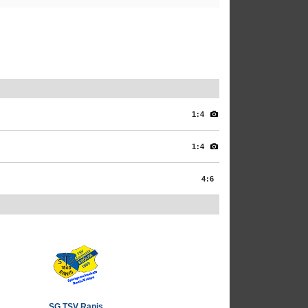
1:4
1:4
4:6
SG TSV Ranis