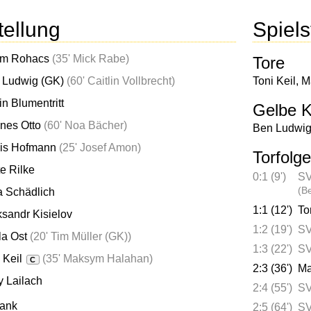
tellung
Spielst
m Rohacs
(
35' Mick Rabe
)
Tore
 Ludwig (GK)
(
60' Caitlin Vollbrecht
)
Toni Keil
,
M
in Blumentritt
Gelbe K
nes Otto
(
60' Noa Bächer
)
Ben Ludwi
is Hofmann
(
25' Josef Amon
)
Torfolge
e Rilke
0:1 (9')
SV
(B
a Schädlich
1:1 (12')
To
sandr Kisielov
1:2 (19')
SV
la Ost
(
20' Tim Müller (GK)
)
1:3 (22')
SV
 Keil
(
35' Maksym Halahan
)
C
2:3 (36')
Ma
y Lailach
2:4 (55')
SV
bank
2:5 (64')
SV