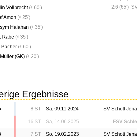
2:6 (65')
SV
lin Vollbrecht
(
60')
ef Amon
(
25')
sym Halahan
(
35')
k Rabe
(
35')
 Bächer
(
60')
Müller (GK)
(
20')
erige Ergebnisse
5
8.ST
Sa, 09.11.2024
SV Schott Jena 
16.ST
Sa, 14.06.2025
FSV Schle
3
7.ST
So, 19.02.2023
SV Schott Jena 