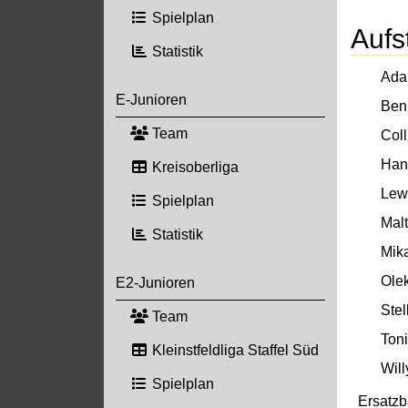
Spielplan
Aufs
Statistik
Ada
E-Junioren
Ben
Team
Coll
Han
Kreisoberliga
Lew
Spielplan
Malt
Statistik
Mik
Olek
E2-Junioren
Stel
Team
Toni
Kleinstfeldliga Staffel Süd
Will
Spielplan
Ersatz