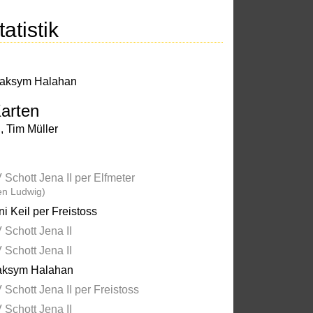
atistik
aksym Halahan
arten
g
,
Tim Müller
 Schott Jena II per Elfmeter
en Ludwig)
ni Keil per Freistoss
 Schott Jena II
 Schott Jena II
ksym Halahan
 Schott Jena II per Freistoss
 Schott Jena II