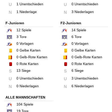
1 Unentschieden
0 Unentschieden
U
U
1 Niederlage
3 Niederlagen
N
N
F-Junioren
F2-Junioren
12
Spiele
14
Spiele
3
Tore
6
Tore
0
Vorlagen
0
Vorlagen
0
Gelbe Karten
0
Gelbe Karten
0
Gelb-Rote Karten
0
Gelb-Rote Karten
0
Rote Karten
0
Rote Karten
13 Siege
6 Siege
S
S
0 Unentschieden
3 Unentschieden
U
U
0 Niederlagen
6 Niederlagen
N
N
ALLE MANNSCHAFTEN
104
Spiele
19
Tore