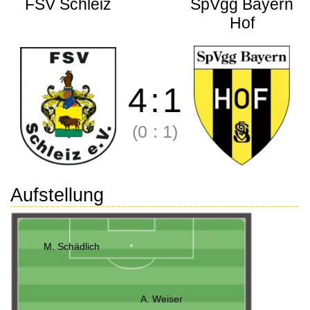
FSV Schleiz
SpVgg Bayern
Hof
4
:
1
(0
:
1)
Aufstellung
M. Schädlich
A. Weiser