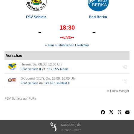
FSV Schleiz
Bad Berka
18:30
-
-
++LIVE++
» zum ausführlichen Liveticker
Vorschau
Herren, Sa. 08.08. 12:30 Uhr
-:-
FSV Schleiz II
vs.
SG TSV Ranis
B-Jugend (U17), Do. 13.08. 18:00 Uhr
-:-
FSV Schleiz
vs.
SG FC Saalfeld II
© FuPa-Widget
FSV Schleiz auf FuPa
soccero.de
© 2006 - 2026