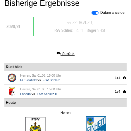
Bisherige Ergebnisse
Datum anzeigen
Sa, 22.08.2020
,
2020/21
4 : 1
FSV Schleiz
Bayern Hof
Zurück
Rückblick
Herren, Sa. 01.08. 15:00 Uhr
1:4
FC Saalfeld
vs.
FSV Schleiz
Herren, Sa. 01.08. 15:00 Uhr
1:4
Lobeda
vs.
FSV Schleiz II
Heute
Herren