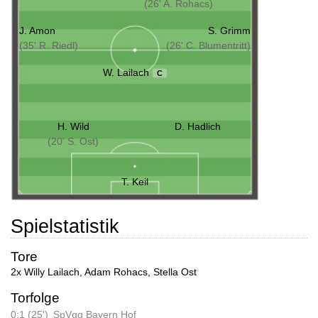
(26' A. Rohacs)
J. Amon
S. Grimm
(35' R. Riedl)
(26' C. Blumentritt)
W. Lailach
C
H. Wild
D. Hadlich
(20' S. Ost)
T. Keil
Spielstatistik
Tore
2x Willy Lailach
,
Adam Rohacs
,
Stella Ost
Torfolge
0:1 (25')
SpVgg Bayern Hof