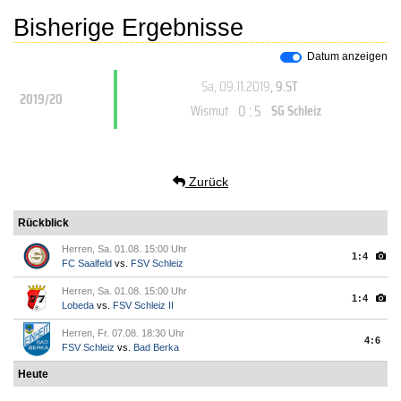
Bisherige Ergebnisse
Datum anzeigen
Sa, 09.11.2019
, 9.ST
2019/20
0 : 5
Wismut
SG Schleiz
Zurück
Rückblick
Herren, Sa. 01.08. 15:00 Uhr
1:4
FC Saalfeld
vs.
FSV Schleiz
Herren, Sa. 01.08. 15:00 Uhr
1:4
Lobeda
vs.
FSV Schleiz II
Herren, Fr. 07.08. 18:30 Uhr
4:6
FSV Schleiz
vs.
Bad Berka
Heute