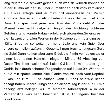
lang zeigten die schwarz-gelben auch was sie wirklich können so
in der 10.min als der Ball über 3 Positionen nach vorn kam,Justin
auf Lukas ablegte und er zum 1:0 einnetzte.In der 24.min
eröffnete Tim einen Spielzug,bedient Lukas der mit viel Auge
Dominik zuspielt und jener aus 16m das 2:0 erziehlt.Von der
Wismut kam nicht viel,einen Angriff der Richtung Schleizer
Gehäuse ging konnte Fabian erfolgreich abwenden.So ging es in
die Halbzeit und allen Worten in der Kabiene zum trotz ging es in
Hälfte 2 genau so weiter,nur hohe Bälle und kein Spiel über
unsere schnellen außen,im Gegenteil man brachte langsam Gera
ins Spiel.Dann kamen aber zum Glück die 4 min von Lukas,als er
einen lupenreinen Hättrick hinlegte.In Minute 69 Abschlag von
Dustin,Tim leitet weiter auf Lukas,0:3.Nur 1 min später geht
Cedric links durch,schöner Diagonalpass auf Lukas,0:4.Wiederum
nur 2 min später kommt eine Flanke von Ari nach vorn,Kopfball
Lukas Tor zum 0:5 so einfach kann Fußball sein.Wie schon
gesagt haben unsere Jungs das an diesem Tag leider nur 10 min
gezeigt.Jetzt belegen wir im Moment Tabellenplatz 4 in der
Verbandsliga was sehr beachtlich ist in Thüringens höchster
Spielklasse.