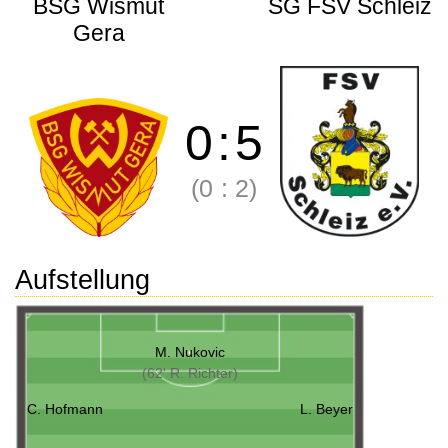
BSG Wismut
SG FSV Schleiz
Gera
0
:
5
(0
:
2)
Aufstellung
M. Nukovic
(62' R. Richter)
C. Hofmann
L. Beyer