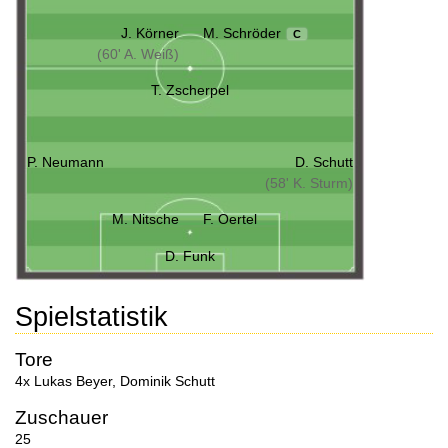
J. Körner
M. Schröder
C
(60' A. Weiß)
T. Zscherpel
P. Neumann
D. Schutt
(58' K. Sturm)
M. Nitsche
F. Oertel
D. Funk
Spielstatistik
Tore
4x Lukas Beyer
,
Dominik Schutt
Zuschauer
25