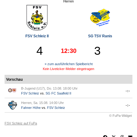
Herren
FSV Schleiz II
SG TSV Ranis
4
3
12:30
» zum ausführlichen Spielbericht
Kein Liveticker-Melder eingetragen
Vorschau
B-Jugend (U17), Do. 13.08. 18:00 Uhr
-:-
FSV Schleiz
vs.
SG FC Saalfeld II
Herren, Sa. 15.08. 14:00 Uhr
-:-
Fahner Höhe
vs.
FSV Schleiz
© FuPa-Widget
FSV Schleiz auf FuPa