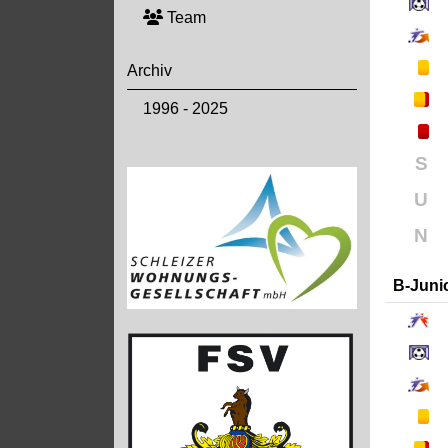
Team
Archiv
1996 - 2025
S
U
N
B-Juni