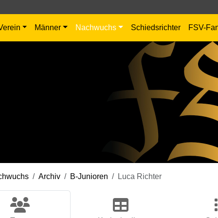
Verein
Männer
Nachwuchs
Schiedsrichter
FSV-Fa
chwuchs
Archiv
B-Junioren
Luca Richter