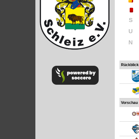
S
U
N
Rückblick
Vorschau