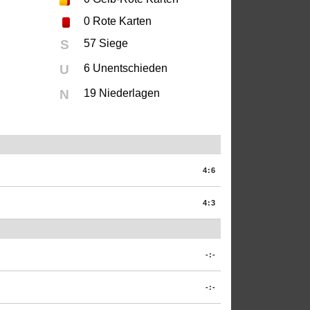
0
Rote Karten
S
57 Siege
U
6 Unentschieden
N
19 Niederlagen
4:6
4:3
-:-
-:-