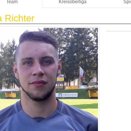
Team
Kreisoberliga
Spi
 Richter