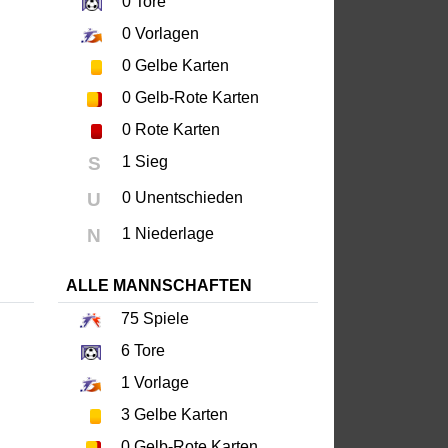
0
Tore
0
Vorlagen
0
Gelbe Karten
0
Gelb-Rote Karten
0
Rote Karten
S
1 Sieg
U
0 Unentschieden
N
1 Niederlage
ALLE MANNSCHAFTEN
75
Spiele
6
Tore
1
Vorlage
3
Gelbe Karten
0
Gelb-Rote Karten