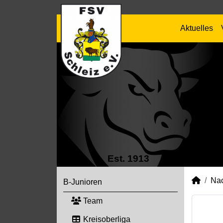
Aktuelles
Est. 1913
Na
B-Junioren
Team
Kreisoberliga