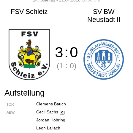
14. Spieltag - 21.04.2018
10:30 Uhr
FSV Schleiz
SV BW
Neustadt II
3
:
0
(1
:
0)
Aufstellung
Clemens Bauch
TOR
Cecil Sachs
ABW
C
Jordan Höhring
Leon Lailach