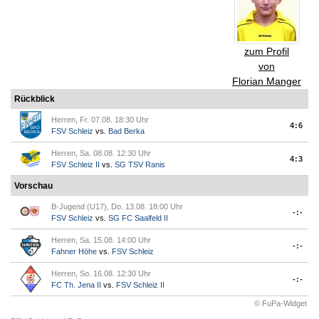
zum Profil
von
Florian Manger
Rückblick
Herren, Fr. 07.08. 18:30 Uhr
4:6
FSV Schleiz
vs.
Bad Berka
Herren, Sa. 08.08. 12:30 Uhr
4:3
FSV Schleiz II
vs.
SG TSV Ranis
Vorschau
B-Jugend (U17), Do. 13.08. 18:00 Uhr
-:-
FSV Schleiz
vs.
SG FC Saalfeld II
Herren, Sa. 15.08. 14:00 Uhr
-:-
Fahner Höhe
vs.
FSV Schleiz
Herren, So. 16.08. 12:30 Uhr
-:-
FC Th. Jena II
vs.
FSV Schleiz II
© FuPa-Widget