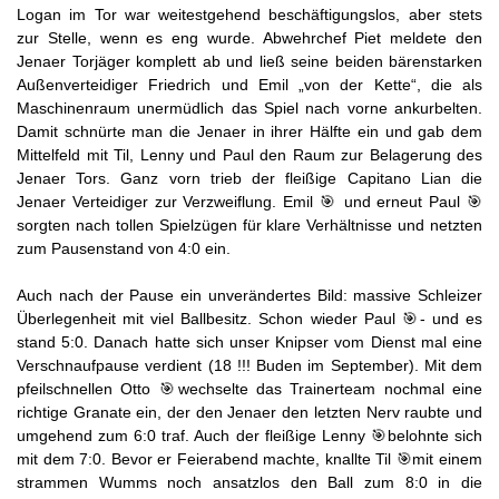
Logan im Tor war weitestgehend beschäftigungslos, aber stets
zur Stelle, wenn es eng wurde. Abwehrchef Piet meldete den
Jenaer Torjäger komplett ab und ließ seine beiden bärenstarken
Außenverteidiger Friedrich und Emil „von der Kette“, die als
Maschinenraum unermüdlich das Spiel nach vorne ankurbelten.
Damit schnürte man die Jenaer in ihrer Hälfte ein und gab dem
Mittelfeld mit Til, Lenny und Paul den Raum zur Belagerung des
Jenaer Tors. Ganz vorn trieb der fleißige Capitano Lian die
Jenaer Verteidiger zur Verzweiflung. Emil 🎯 und erneut Paul 🎯
sorgten nach tollen Spielzügen für klare Verhältnisse und netzten
zum Pausenstand von 4:0 ein.
Auch nach der Pause ein unverändertes Bild: massive Schleizer
Überlegenheit mit viel Ballbesitz. Schon wieder Paul 🎯- und es
stand 5:0. Danach hatte sich unser Knipser vom Dienst mal eine
Verschnaufpause verdient (18 !!! Buden im September). Mit dem
pfeilschnellen Otto 🎯wechselte das Trainerteam nochmal eine
richtige Granate ein, der den Jenaer den letzten Nerv raubte und
umgehend zum 6:0 traf. Auch der fleißige Lenny 🎯belohnte sich
mit dem 7:0. Bevor er Feierabend machte, knallte Til 🎯mit einem
strammen Wumms noch ansatzlos den Ball zum 8:0 in die