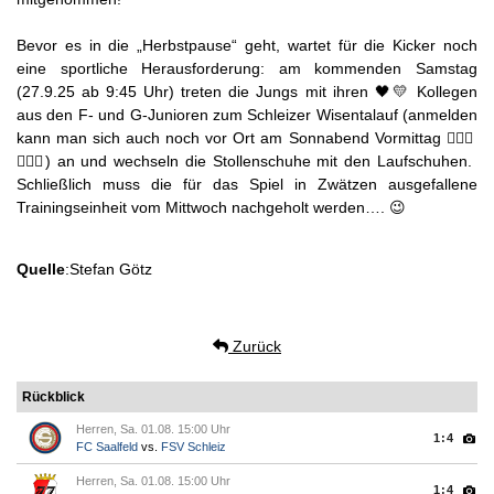
Bevor es in die „Herbstpause“ geht, wartet für die Kicker noch
eine sportliche Herausforderung: am kommenden Samstag
(27.9.25 ab 9:45 Uhr) treten die Jungs mit ihren 🖤💛 Kollegen
aus den F- und G-Junioren zum Schleizer Wisentalauf (anmelden
kann man sich auch noch vor Ort am Sonnabend Vormittag 🏃🏼‍♀️
🏃🏻‍♂️) an und wechseln die Stollenschuhe mit den Laufschuhen.
Schließlich muss die für das Spiel in Zwätzen ausgefallene
Trainingseinheit vom Mittwoch nachgeholt werden…. 😉
Quelle
:Stefan Götz
Zurück
Rückblick
Herren, Sa. 01.08. 15:00 Uhr
1:4
FC Saalfeld
vs.
FSV Schleiz
Herren, Sa. 01.08. 15:00 Uhr
1:4