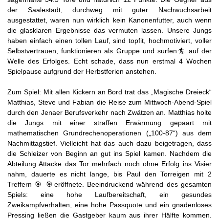
der Saalestadt, durchweg mit guter Nachwuchsarbeit
ausgestattet, waren nun wirklich kein Kanonenfutter, auch wenn
die glasklaren Ergebnisse das vermuten lassen. Unsere Jungs
haben einfach einen tollen Lauf, sind topfit, hochmotiviert, voller
Selbstvertrauen, funktionieren als Gruppe und surfen🏄 auf der
Welle des Erfolges. Echt schade, dass nun erstmal 4 Wochen
Spielpause aufgrund der Herbstferien anstehen.
Zum Spiel: Mit allen Kickern an Bord trat das „Magische Dreieck“
Matthias, Steve und Fabian die Reise zum Mittwoch-Abend-Spiel
durch den Jenaer Berufsverkehr nach Zwätzen an. Matthias holte
die Jungs mit einer straffen Erwärmung gepaart mit
mathematischen Grundrechenoperationen („100-87“) aus dem
Nachmittagstief. Vielleicht hat das auch dazu beigetragen, dass
die Schleizer von Beginn an gut ins Spiel kamen. Nachdem die
Abteilung Attacke das Tor mehrfach noch ohne Erfolg ins Visier
nahm, dauerte es nicht lange, bis Paul den Torreigen mit 2
Treffern 🎯 🎯eröffnete. Beeindruckend während des gesamten
Spiels: eine hohe Laufbereitschaft, ein gesundes
Zweikampfverhalten, eine hohe Passquote und ein gnadenloses
Pressing ließen die Gastgeber kaum aus ihrer Hälfte kommen.