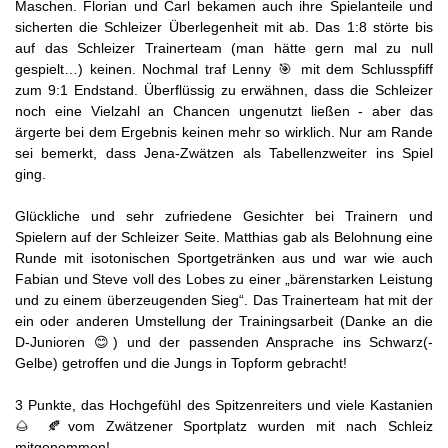
Maschen. Florian und Carl bekamen auch ihre Spielanteile und
sicherten die Schleizer Überlegenheit mit ab. Das 1:8 störte bis
auf das Schleizer Trainerteam (man hätte gern mal zu null
gespielt…) keinen. Nochmal traf Lenny 🎯 mit dem Schlusspfiff
zum 9:1 Endstand. Überflüssig zu erwähnen, dass die Schleizer
noch eine Vielzahl an Chancen ungenutzt ließen - aber das
ärgerte bei dem Ergebnis keinen mehr so wirklich. Nur am Rande
sei bemerkt, dass Jena-Zwätzen als Tabellenzweiter ins Spiel
ging.
Glückliche und sehr zufriedene Gesichter bei Trainern und
Spielern auf der Schleizer Seite. Matthias gab als Belohnung eine
Runde mit isotonischen Sportgetränken aus und war wie auch
Fabian und Steve voll des Lobes zu einer „bärenstarken Leistung
und zu einem überzeugenden Sieg“. Das Trainerteam hat mit der
ein oder anderen Umstellung der Trainingsarbeit (Danke an die
D-Junioren 😊) und der passenden Ansprache ins Schwarz(-
Gelbe) getroffen und die Jungs in Topform gebracht!
3 Punkte, das Hochgefühl des Spitzenreiters und viele Kastanien
🌰 🍂vom Zwätzener Sportplatz wurden mit nach Schleiz
mitgenommen!