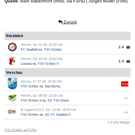
Quelle
:Team Rabenfront (Infos; via FuPa) | Jürgen Müller (Foto)
Zurück
Rückblick
Herren, Sa. 01.08. 15:00 Uhr
1:4
FC Saalfeld
vs.
FSV Schleiz
Herren, Sa. 01.08. 15:00 Uhr
1:4
Lobeda
vs.
FSV Schleiz II
Vorschau
Herren, Fr. 07.08. 18:30 Uhr
live
FSV Schleiz
vs.
Bad Berka
Herren, Sa. 08.08. 12:30 Uhr
-:-
FSV Schleiz II
vs.
SG TSV Ranis
B-Jugend (U17), Do. 13.08. 18:00 Uhr
-:-
FSV Schleiz
vs.
SG FC Saalfeld II
© FuPa-Widget
FSV Schleiz auf FuPa