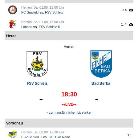
Herren, Sa. 01.08. 15:00 Uhr
1:4
FC Saalfeld
vs.
FSV Schleiz
Herren, Sa. 01.08. 15:00 Uhr
1:4
Lobeda
vs.
FSV Schleiz II
Heute
Herren
FSV Schleiz
Bad Berka
18:30
-
-
++LIVE++
» zum ausführlichen Liveticker
Vorschau
Herren, Sa. 08.08. 12:30 Uhr
-:-
FSV Schleiz II
vs.
SG TSV Ranis